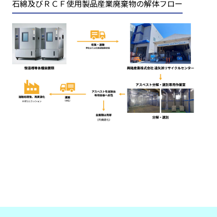
石綿及びＲＣＦ使用製品産業廃棄物の解体フロー