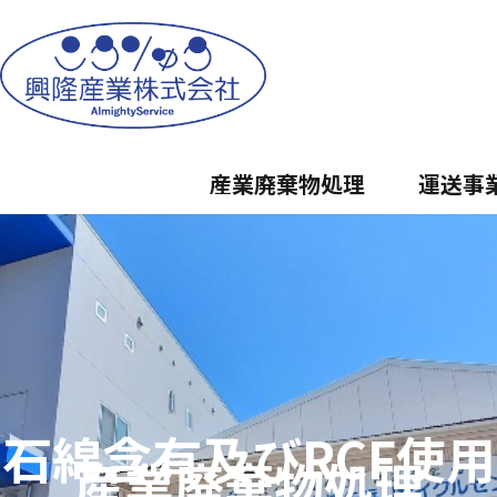
産業廃棄物処理
運送事
石綿含有及びRCF使用
産業廃棄物処理