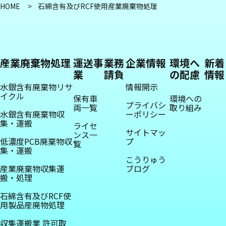
HOME
石綿含有及びRCF使用産業廃棄物処理
産業廃棄物処理
運送事
業務
企業情報
環境へ
新着
業
請負
の配慮
情報
水銀含有廃棄物リサ
情報開示
イクル
保有車
環境への
プライバシ
両一覧
取り組み
水銀含有廃棄物収
ーポリシー
集・運搬
ライセ
サイトマッ
ンス一
低濃度PCB廃棄物収
プ
覧
集・運搬
こうりゅう
産業廃棄物収集運
ブログ
搬・処理
石綿含有及びRCF使
用製品産廃物処理
収集運搬業 許可取